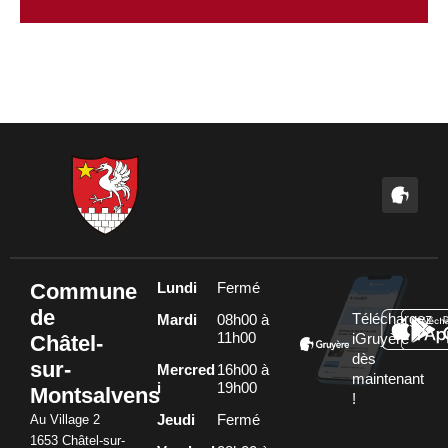
Commune
Lundi
Fermé
de
Téléchargez
Mardi
08h00 à
11h00
Châtel-
iGruyère
dès
sur-
Mercred
16h00 à
maintenant
i
19h00
Montsalvens
!
Au Village 2
Jeudi
Fermé
1653 Châtel-sur-