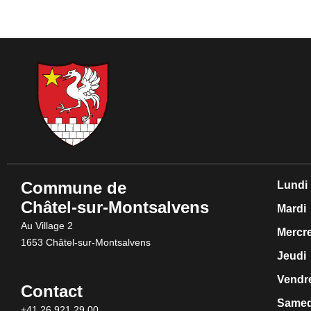
Commune de
Lundi
Châtel-sur-Montsalvens
Mardi
Au Village 2
Mercr
1653 Châtel-sur-Montsalvens
Jeudi
Vendr
Contact
Samed
+41 26 921 29 00