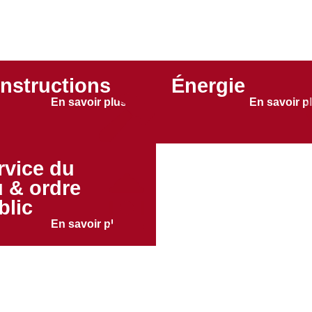
nstructions
Énergie
En savoir plus →
En savoir p
rvice du
u & ordre
blic
En savoir plus →