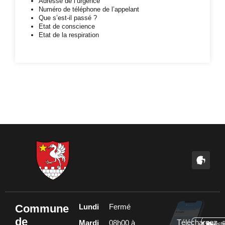
Adresse de l’urgence
Numéro de téléphone de l’appelant
Que s’est-il passé ?
Etat de conscience
Etat de la respiration
Commune
Lundi
Fermé
de
Téléchargez
Mardi
08h00 à