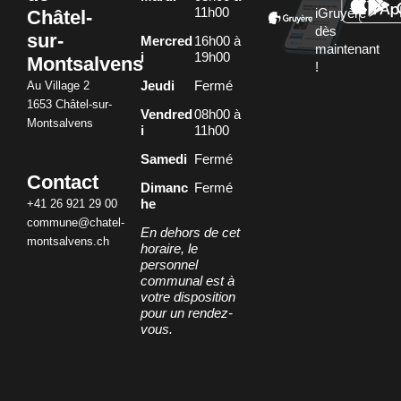
11h00
Châtel-
iGruyère
dès
sur-
Mercred
16h00 à
maintenant
i
19h00
Montsalvens
!
Au Village 2
Jeudi
Fermé
1653 Châtel-sur-
Vendred
08h00 à
Montsalvens
i
11h00
Samedi
Fermé
Contact
Dimanc
Fermé
+41 26 921 29 00
he
commune@chatel-
En dehors de cet
montsalvens.ch
horaire, le
personnel
communal est à
votre disposition
pour un rendez-
vous.