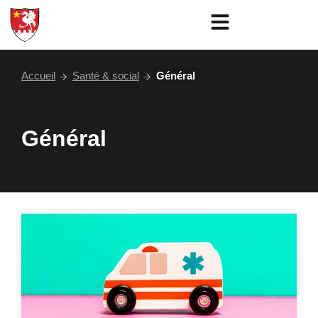
Aller
au
contenu
Accueil
Santé & social
Général
Général