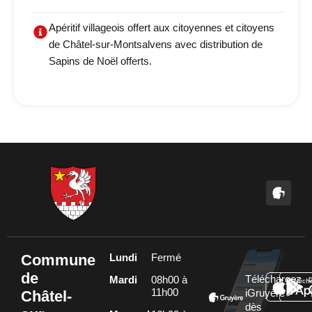
Apéritif villageois offert aux citoyennes et citoyens
de Châtel-sur-Montsalvens avec distribution de
Sapins de Noël offerts.
Commune
Lundi
Fermé
de
Téléchargez
Mardi
08h00 à
11h00
Châtel-
iGruyère
dès