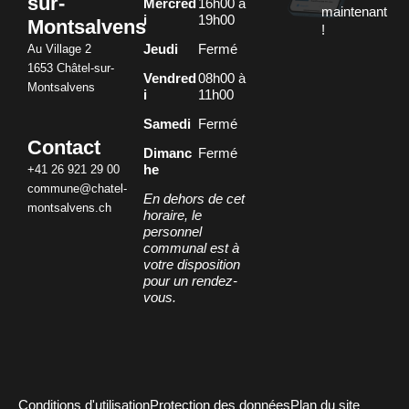
sur-
Mercred
16h00 à
maintenant
i
19h00
Montsalvens
!
Au Village 2
Jeudi
Fermé
1653 Châtel-sur-
Vendred
08h00 à
Montsalvens
i
11h00
Samedi
Fermé
Contact
Dimanc
Fermé
+41 26 921 29 00
he
commune@chatel-
En dehors de cet
montsalvens.ch
horaire, le
personnel
communal est à
votre disposition
pour un rendez-
vous.
Conditions d'utilisation
Protection des données
Plan du site