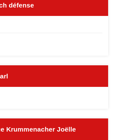
ch défense
arl
ue Krummenacher Joëlle