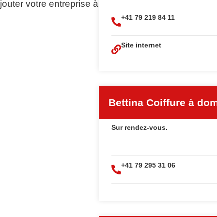
outer votre entreprise à
+41 79 219 84 11
Site internet
Bettina Coiffure à dom
Sur rendez-vous.
+41 79 295 31 06