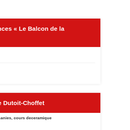
ces « Le Balcon de la
e Dutoit-Choffet
phanies, cours deceramique