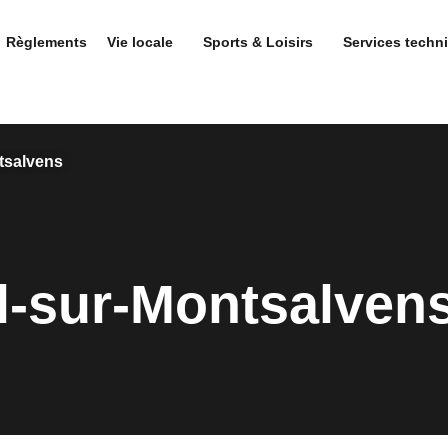
Règlements
Vie locale
Sports & Loisirs
Services techn
tsalvens
el-sur-Montsalven