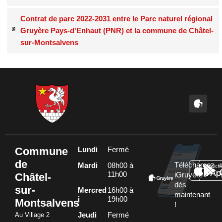
Contrat de parc 2022-2031 entre le Parc naturel régional
Gruyère Pays-d'Enhaut (PNR) et la commune de Châtel-
sur-Montsalvens
Commune
Lundi
Fermé
de
Téléchargez
Mardi
08h00 à
11h00
Châtel-
iGruyère
dès
sur-
Mercred
16h00 à
maintenant
i
19h00
Montsalvens
!
Au Village 2
Jeudi
Fermé