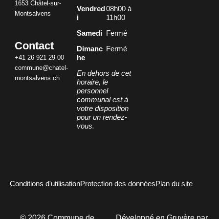
1653 Châtel-sur-
Vendred
08h00 à
Montsalvens
i
11h00
Samedi
Fermé
Contact
Dimanc
Fermé
+41 26 921 29 00
he
commune@chatel-
En dehors de cet
montsalvens.ch
horaire, le
personnel
communal est à
votre disposition
pour un rendez-
vous.
Conditions d'utilisation
Protection des données
Plan du site
©
2026
Commune de
Développé en Gruyère par