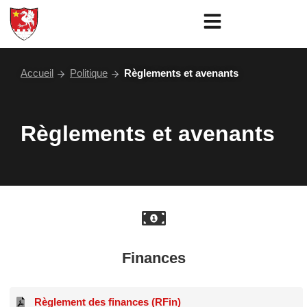
Aller
au
contenu
Accueil
Politique
Règlements et avenants
Règlements et avenants
Finances
Règlement des finances (RFin)