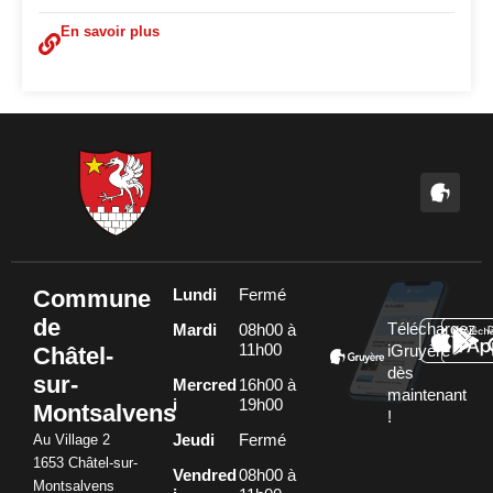
En savoir plus
Commune
Lundi
Fermé
de
Téléchargez
Mardi
08h00 à
11h00
Châtel-
iGruyère
dès
sur-
Mercred
16h00 à
maintenant
i
19h00
Montsalvens
!
Au Village 2
Jeudi
Fermé
1653 Châtel-sur-
Vendred
08h00 à
Montsalvens