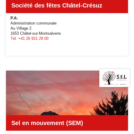
Société des fêtes Châtel-Crésuz
P.A:
Administration communale
Au Village 2
1653 Châtel-sur-Montsalvens
Tél. +41 26 921 29 00
Sel en mouvement (SEM)